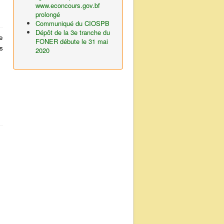
www.econcours.gov.bf
prolongé
Communiqué du CIOSPB
Dépôt de la 3e tranche du
e
FONER débute le 31 mai
s
2020