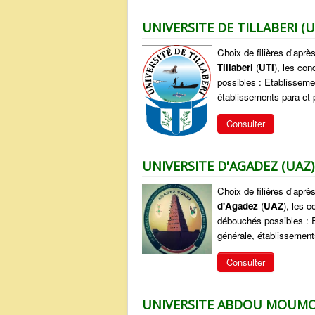
UNIVERSITE DE TILLABERI (U
Choix de filières d'aprè
Tillaberi
(
UTI
), les co
possibles : Etablisseme
établissements para et p
Consulter
UNIVERSITE D'AGADEZ (UAZ)
Choix de filières d'aprè
d'Agadez
(
UAZ
), les 
débouchés possibles : E
générale, établissements
Consulter
UNIVERSITE ABDOU MOUMO