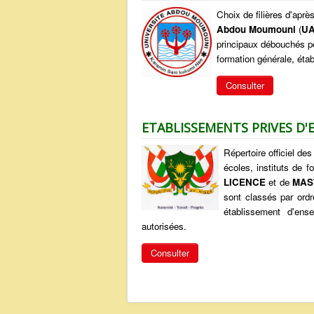
Choix de filières d'aprè
Abdou Moumouni
(
U
principaux débouchés po
formation générale, étab
Consulter
ETABLISSEMENTS PRIVES D
Répertoire officiel de
écoles, instituts de 
LICENCE
et de
MAS
sont classés par ordr
établissement d'ens
autorisées.
Consulter