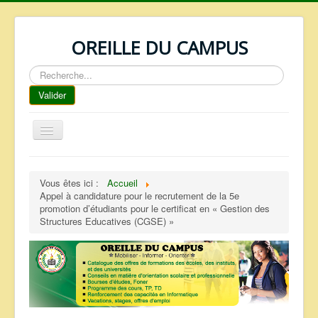
OREILLE DU CAMPUS
Rechercher
Valider
Basculer
la
navigation
ACCUEIL
Vous êtes ici :
Accueil
REPERTOIRE
Appel à candidature pour le recrutement de la 5e
promotion d’étudiants pour le certificat en « Gestion des
QUI SOMMES NOUS ?
Structures Educatives (CGSE) »
NOS SERVICES
FAQ
CONTACTS
TELECHARGEMENTS