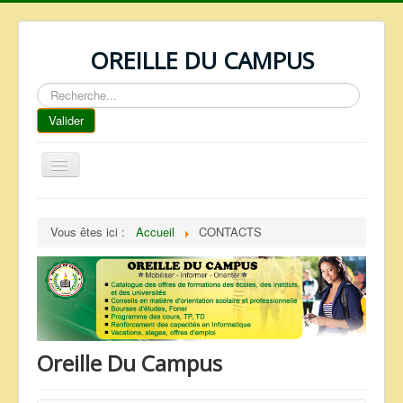
OREILLE DU CAMPUS
Rechercher
Valider
Basculer
la
navigation
ACCUEIL
Vous êtes ici :
Accueil
CONTACTS
REPERTOIRE
QUI SOMMES NOUS ?
NOS SERVICES
FAQ
Oreille Du Campus
CONTACTS
TELECHARGEMENTS