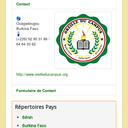
Contact
ANNONCES
Ouagadougou
Burkina Faso
(+226) 52 95 31 86 /
64 64 33 62
http://www.oreilleducampus.org
Formulaire de Contact
Envoyer un e-mail
Répertoires Pays
Bénin
*
Champ requis
Burkina Faso