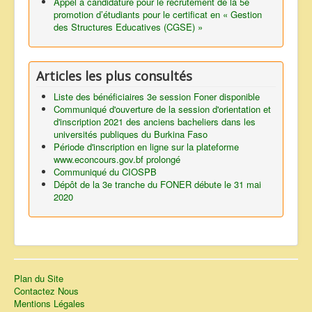
Appel à candidature pour le recrutement de la 5e
promotion d’étudiants pour le certificat en « Gestion
Envoyer
des Structures Educatives (CGSE) »
Articles les plus consultés
Liste des bénéficiaires 3e session Foner disponible
Communiqué d'ouverture de la session d'orientation et
d'inscription 2021 des anciens bacheliers dans les
universités publiques du Burkina Faso
Période d'inscription en ligne sur la plateforme
www.econcours.gov.bf prolongé
Communiqué du CIOSPB
Dépôt de la 3e tranche du FONER débute le 31 mai
2020
Plan du Site
Contactez Nous
Mentions Légales