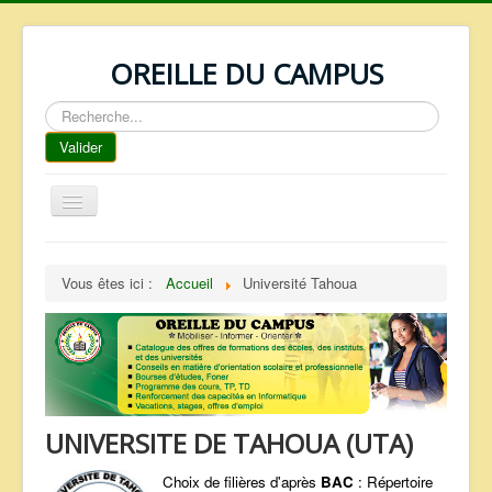
OREILLE DU CAMPUS
Rechercher
Valider
Basculer
la
navigation
ACCUEIL
Vous êtes ici :
Accueil
Université Tahoua
REPERTOIRE
QUI SOMMES NOUS ?
NOS SERVICES
FAQ
UNIVERSITE DE TAHOUA (UTA)
CONTACTS
TELECHARGEMENTS
Choix de filières d'après
BAC
: Répertoire