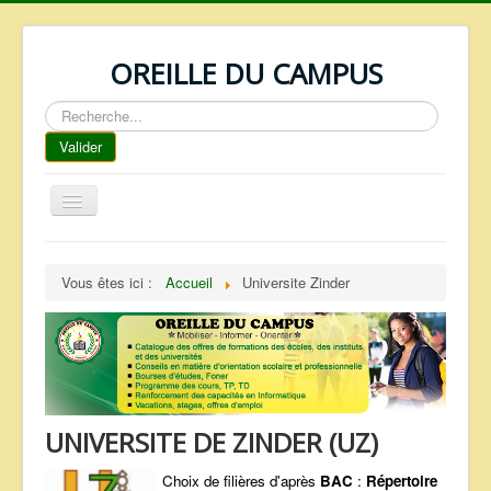
OREILLE DU CAMPUS
Rechercher
Valider
Basculer
la
navigation
ACCUEIL
Vous êtes ici :
Accueil
Universite Zinder
REPERTOIRE
QUI SOMMES NOUS ?
NOS SERVICES
FAQ
UNIVERSITE DE ZINDER (UZ)
CONTACTS
TELECHARGEMENTS
Choix de filières d'après
BAC
:
Répertoire