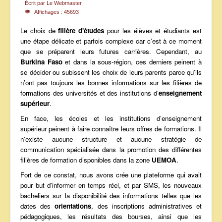
Écrit par
Le Webmaster
ANNONCES
Affichages : 45693
Le choix de
filière d'études
pour les élèves et étudiants est
une étape délicate et parfois complexe car c’est à ce moment
que se préparent leurs futures carrières. Cependant, au
Burkina Faso
et dans la sous-région, ces derniers peinent à
se décider ou subissent les choix de leurs parents parce qu’ils
n’ont pas toujours les bonnes informations sur les filières de
formations des universités et des institutions d’
enseignement
supérieur
.
En face, les écoles et les institutions d’enseignement
supérieur peinent à faire connaître leurs offres de formations. Il
n’existe aucune structure et aucune stratégie de
communication spécialisée dans la promotion des différentes
filières de formation disponibles dans la zone
UEMOA
.
Fort de ce constat, nous avons crée une plateforme qui avait
pour but d'informer en temps réel, et par SMS, les nouveaux
bacheliers sur la disponibilité des informations telles que les
dates des
orientations
, des inscriptions administratives et
pédagogiques, les résultats des bourses, ainsi que les