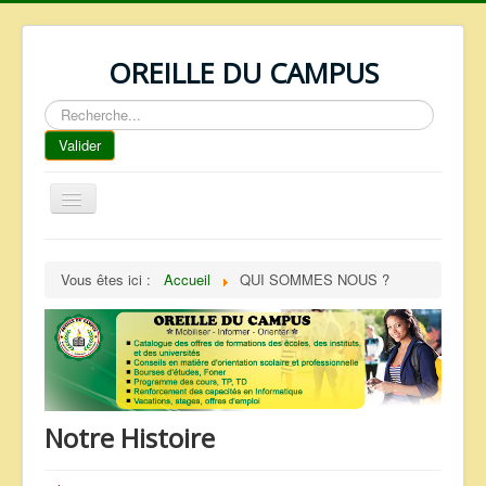
OREILLE DU CAMPUS
Rechercher
Valider
Basculer
la
navigation
ACCUEIL
Vous êtes ici :
Accueil
QUI SOMMES NOUS ?
REPERTOIRE
QUI SOMMES NOUS ?
NOS SERVICES
FAQ
Notre Histoire
CONTACTS
TELECHARGEMENTS