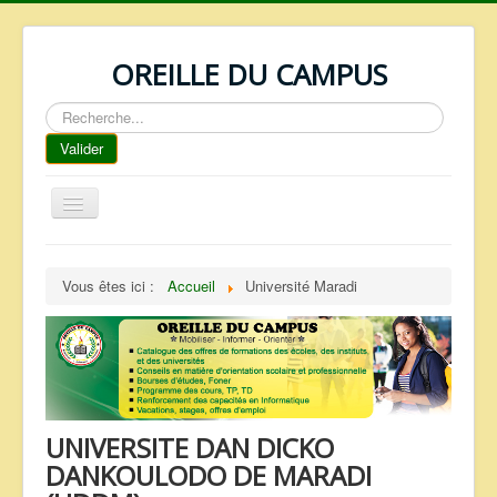
OREILLE DU CAMPUS
Rechercher
Valider
Basculer
la
navigation
ACCUEIL
Vous êtes ici :
Accueil
Université Maradi
REPERTOIRE
QUI SOMMES NOUS ?
NOS SERVICES
FAQ
UNIVERSITE DAN DICKO
CONTACTS
DANKOULODO DE MARADI
TELECHARGEMENTS