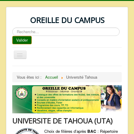
OREILLE DU CAMPUS
Rechercher
Valider
Basculer
la
navigation
ACCUEIL
Vous êtes ici :
Accueil
Université Tahoua
REPERTOIRE
QUI SOMMES NOUS ?
NOS SERVICES
FAQ
UNIVERSITE DE TAHOUA (UTA)
CONTACTS
TELECHARGEMENTS
Choix de filières d'après
BAC
: Répertoire