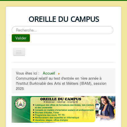
OREILLE DU CAMPUS
Rechercher
Valider
Basculer
la
navigation
ACCUEIL
Vous êtes ici :
Accueil
REPERTOIRE
Communiqué relatif au test d'entrée en 1ère année à
l'lnstitut Burkinabè des Arts et Métiers (IBAM), session
QUI SOMMES NOUS ?
2025
NOS SERVICES
FAQ
CONTACTS
TELECHARGEMENTS