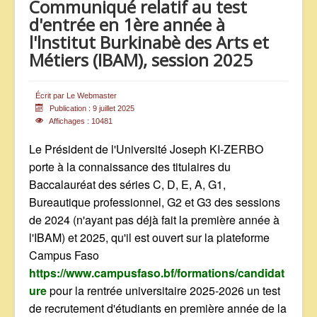
Communiqué relatif au test
ANNONCES
d'entrée en 1ère année à
l'lnstitut Burkinabè des Arts et
Métiers (IBAM), session 2025
Écrit par
Le Webmaster
Publication : 9 juillet 2025
Affichages : 10481
Le Président de l'Université Joseph KI-ZERBO
porte à la connaissance des titulaires du
Baccalauréat des séries C, D, E, A, G1,
Bureautique professionnel, G2 et G3 des sessions
de 2024 (n'ayant pas déjà fait la première année à
l'IBAM) et 2025, qu'il est ouvert sur la plateforme
Campus Faso
https://www.campusfaso.bf/formations/candidat
ure
pour la rentrée universitaire 2025-2026 un test
de recrutement d'étudiants en première année de la