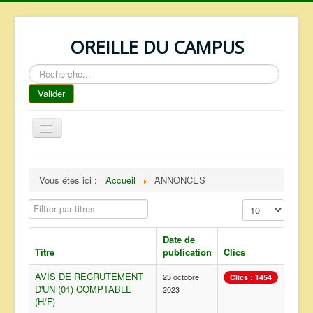
OREILLE DU CAMPUS
Rechercher
Valider
Basculer
la
navigation
ACCUEIL
Vous êtes ici :
Accueil
ANNONCES
REPERTOIRE
Filtrer par titres
Affichage #
QUI SOMMES NOUS ?
NOS SERVICES
Date de
Titre
publication
Clics
FAQ
AVIS DE RECRUTEMENT
23 octobre
Clics : 1454
CONTACTS
D'UN (01) COMPTABLE
2023
(H/F)
TELECHARGEMENTS