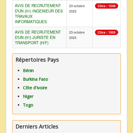
AVIS DE RECRUTEMENT
23 octobre
Clics : 1549
ANNONCES
D'UN (01) INGENIEUR DES
2023
TRAVAUX
INFORMATIQUES
AVIS DE RECRUTEMENT
23 octobre
Clics : 1955
D'UN (01) JURISTE EN
2023
TRANSPORT (H/F)
Répertoires Pays
Bénin
Burkina Faso
Côte d'Ivoire
Niger
Togo
Derniers Articles