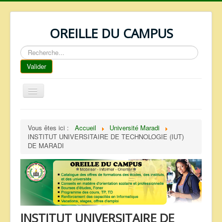
OREILLE DU CAMPUS
Rechercher
Valider
Basculer
la
navigation
ACCUEIL
Vous êtes ici :
Accueil
Université Maradi
REPERTOIRE
INSTITUT UNIVERSITAIRE DE TECHNOLOGIE (IUT)
DE MARADI
QUI SOMMES NOUS ?
NOS SERVICES
FAQ
CONTACTS
INSTITUT UNIVERSITAIRE DE
TELECHARGEMENTS