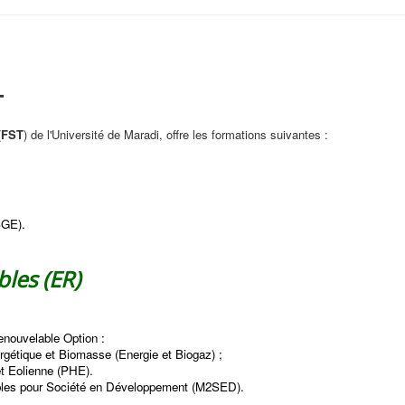
T
(
FST
) de l'Université de Maradi, offre les formations suivantes :
BGE).
les (ER)
enouvelable Option :
rgétique et Biomasse (Energie et Biogaz) ;
et Eolienne (PHE).
les pour Société en Développement (M2SED).