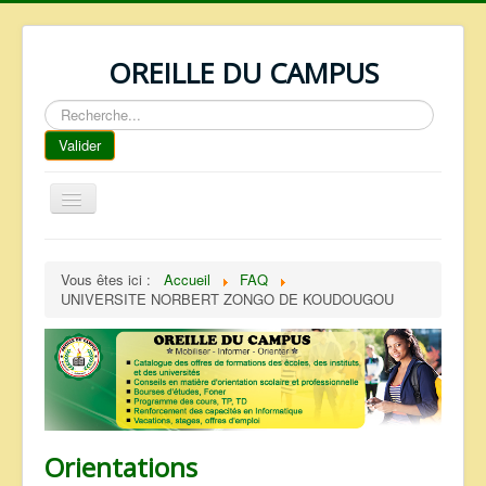
OREILLE DU CAMPUS
Rechercher
Valider
Basculer
la
navigation
ACCUEIL
Vous êtes ici :
Accueil
FAQ
REPERTOIRE
UNIVERSITE NORBERT ZONGO DE KOUDOUGOU
QUI SOMMES NOUS ?
NOS SERVICES
FAQ
CONTACTS
Orientations
TELECHARGEMENTS