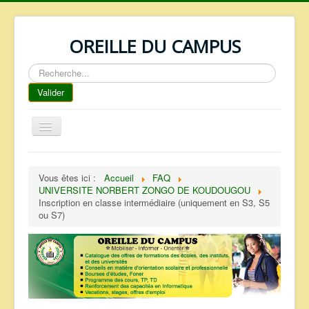
OREILLE DU CAMPUS
Rechercher
Valider
Basculer
la
navigation
ACCUEIL
Vous êtes ici :
Accueil
FAQ
REPERTOIRE
UNIVERSITE NORBERT ZONGO DE KOUDOUGOU
Inscription en classe intermédiaire (uniquement en S3, S5
QUI SOMMES NOUS ?
ou S7)
NOS SERVICES
FAQ
CONTACTS
TELECHARGEMENTS