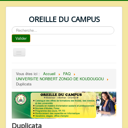
OREILLE DU CAMPUS
Rechercher
Valider
Basculer
la
navigation
ACCUEIL
Vous êtes ici :
Accueil
FAQ
REPERTOIRE
UNIVERSITE NORBERT ZONGO DE KOUDOUGOU
Duplicata
QUI SOMMES NOUS ?
NOS SERVICES
FAQ
CONTACTS
Duplicata
TELECHARGEMENTS