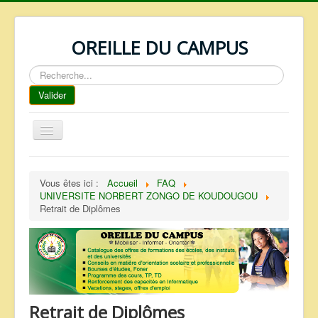
OREILLE DU CAMPUS
Rechercher
Valider
Basculer
la
navigation
ACCUEIL
Vous êtes ici :
Accueil
FAQ
REPERTOIRE
UNIVERSITE NORBERT ZONGO DE KOUDOUGOU
Retrait de Diplômes
QUI SOMMES NOUS ?
NOS SERVICES
FAQ
CONTACTS
Retrait de Diplômes
TELECHARGEMENTS