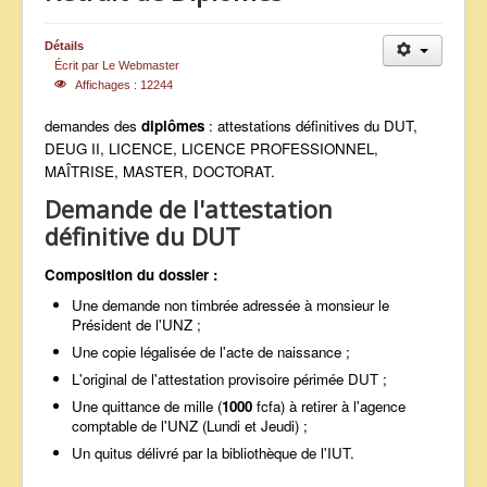
ANNONCES
Détails
Écrit par
Le Webmaster
Affichages : 12244
demandes des
diplômes
: attestations définitives du DUT,
DEUG II, LICENCE, LICENCE PROFESSIONNEL,
MAÎTRISE, MASTER, DOCTORAT.
Demande de l'attestation
définitive du DUT
Composition du dossier :
Une demande non timbrée adressée à monsieur le
Président de l'UNZ ;
Une copie légalisée de l'acte de naissance ;
L'original de l'attestation provisoire périmée DUT ;
Une quittance de mille (
1000
fcfa) à retirer à l'agence
comptable de l'UNZ (Lundi et Jeudi) ;
Un quitus délivré par la bibliothèque de l'IUT.