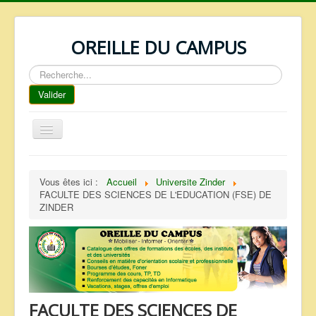
OREILLE DU CAMPUS
Rechercher
Valider
Basculer
la
navigation
ACCUEIL
Vous êtes ici :
Accueil
Universite Zinder
REPERTOIRE
FACULTE DES SCIENCES DE L'EDUCATION (FSE) DE
ZINDER
QUI SOMMES NOUS ?
NOS SERVICES
FAQ
CONTACTS
FACULTE DES SCIENCES DE
TELECHARGEMENTS