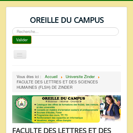
OREILLE DU CAMPUS
Rechercher
Valider
Basculer
la
navigation
ACCUEIL
Vous êtes ici :
Accueil
Universite Zinder
REPERTOIRE
FACULTE DES LETTRES ET DES SCIENCES
HUMAINES (FLSH) DE ZINDER
QUI SOMMES NOUS ?
NOS SERVICES
FAQ
CONTACTS
FACULTE DES LETTRES ET DES
TELECHARGEMENTS