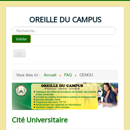
OREILLE DU CAMPUS
Rechercher
Valider
Basculer
la
navigation
ACCUEIL
Vous êtes ici :
Accueil
FAQ
CENOU
REPERTOIRE
QUI SOMMES NOUS ?
NOS SERVICES
FAQ
CONTACTS
Cité Universitaire
TELECHARGEMENTS