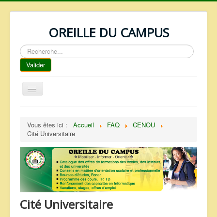
OREILLE DU CAMPUS
Rechercher
Valider
Basculer
la
navigation
ACCUEIL
Vous êtes ici :
Accueil
FAQ
CENOU
REPERTOIRE
Cité Universitaire
QUI SOMMES NOUS ?
NOS SERVICES
FAQ
CONTACTS
Cité Universitaire
TELECHARGEMENTS