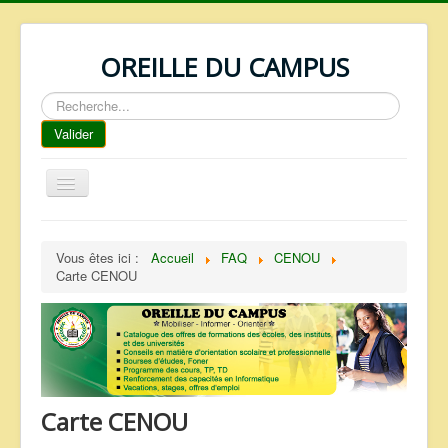
OREILLE DU CAMPUS
Rechercher
Valider
Basculer
la
navigation
ACCUEIL
Vous êtes ici :
Accueil
FAQ
CENOU
REPERTOIRE
Carte CENOU
QUI SOMMES NOUS ?
NOS SERVICES
FAQ
CONTACTS
Carte CENOU
TELECHARGEMENTS