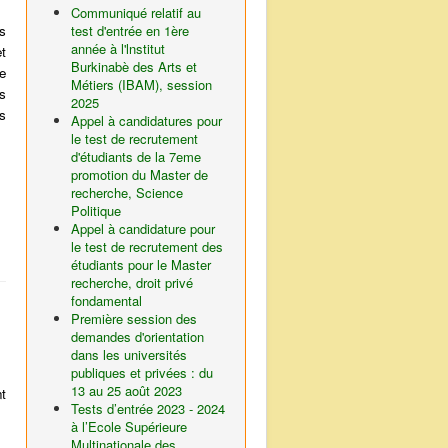
Communiqué relatif au
s
test d'entrée en 1ère
année à l'lnstitut
et
Burkinabè des Arts et
e
Métiers (IBAM), session
ns
2025
s
Appel à candidatures pour
le test de recrutement
d'étudiants de la 7eme
promotion du Master de
recherche, Science
Politique
Appel à candidature pour
le test de recrutement des
étudiants pour le Master
recherche, droit privé
fondamental
Première session des
demandes d'orientation
dans les universités
publiques et privées : du
13 au 25 août 2023
t
Tests d’entrée 2023 - 2024
à l’Ecole Supérieure
Multinationale des