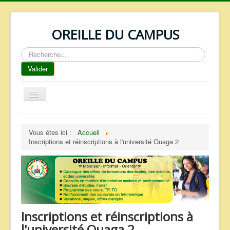
OREILLE DU CAMPUS
Rechercher
Valider
Basculer
la
navigation
ACCUEIL
Vous êtes ici :
Accueil
REPERTOIRE
Inscriptions et réinscriptions à l'université Ouaga 2
QUI SOMMES NOUS ?
NOS SERVICES
FAQ
CONTACTS
Inscriptions et réinscriptions à
TELECHARGEMENTS
l'université Ouaga 2