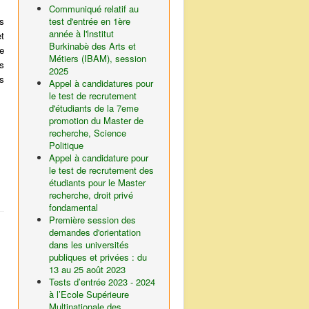
Communiqué relatif au
s
test d'entrée en 1ère
année à l'lnstitut
et
Burkinabè des Arts et
e
Métiers (IBAM), session
ns
2025
s
Appel à candidatures pour
le test de recrutement
d'étudiants de la 7eme
promotion du Master de
recherche, Science
Politique
Appel à candidature pour
le test de recrutement des
étudiants pour le Master
recherche, droit privé
fondamental
Première session des
demandes d'orientation
dans les universités
publiques et privées : du
13 au 25 août 2023
Tests d’entrée 2023 - 2024
à l’Ecole Supérieure
Multinationale des