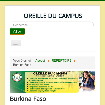
OREILLE DU CAMPUS
Rechercher
Valider
Basculer
la
navigation
ACCUEIL
Vous êtes ici :
Accueil
REPERTOIRE
REPERTOIRE
Burkina Faso
QUI SOMMES NOUS ?
NOS SERVICES
FAQ
CONTACTS
Burkina Faso
TELECHARGEMENTS