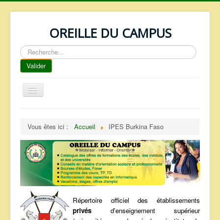
OREILLE DU CAMPUS
Rechercher
Valider
Basculer
la
navigation
ACCUEIL
Vous êtes ici :
Accueil
IPES Burkina Faso
REPERTOIRE
QUI SOMMES NOUS ?
NOS SERVICES
FAQ
CONTACTS
Répertoire officiel des établissements
privés
d'enseignement supérieur
TELECHARGEMENTS