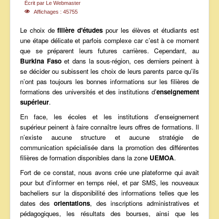
Écrit par
Le Webmaster
ANNONCES
Affichages : 45755
Le choix de
filière d'études
pour les élèves et étudiants est
une étape délicate et parfois complexe car c’est à ce moment
que se préparent leurs futures carrières. Cependant, au
Burkina Faso
et dans la sous-région, ces derniers peinent à
se décider ou subissent les choix de leurs parents parce qu’ils
n’ont pas toujours les bonnes informations sur les filières de
formations des universités et des institutions d’
enseignement
supérieur
.
En face, les écoles et les institutions d’enseignement
supérieur peinent à faire connaître leurs offres de formations. Il
n’existe aucune structure et aucune stratégie de
communication spécialisée dans la promotion des différentes
filières de formation disponibles dans la zone
UEMOA
.
Fort de ce constat, nous avons crée une plateforme qui avait
pour but d'informer en temps réel, et par SMS, les nouveaux
bacheliers sur la disponibilité des informations telles que les
dates des
orientations
, des inscriptions administratives et
pédagogiques, les résultats des bourses, ainsi que les