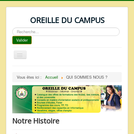
OREILLE DU CAMPUS
Rechercher
Valider
Basculer
la
navigation
ACCUEIL
Vous êtes ici :
Accueil
QUI SOMMES NOUS ?
REPERTOIRE
QUI SOMMES NOUS ?
NOS SERVICES
FAQ
Notre Histoire
CONTACTS
TELECHARGEMENTS