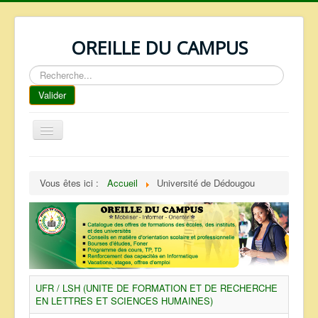
OREILLE DU CAMPUS
Rechercher
Valider
Basculer
la
navigation
ACCUEIL
Vous êtes ici :
Accueil
Université de Dédougou
REPERTOIRE
QUI SOMMES NOUS ?
NOS SERVICES
FAQ
CONTACTS
UFR / LSH (UNITE DE FORMATION ET DE RECHERCHE
EN LETTRES ET SCIENCES HUMAINES)
TELECHARGEMENTS