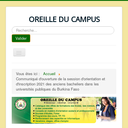
OREILLE DU CAMPUS
Rechercher
Valider
Basculer
la
navigation
ACCUEIL
Vous êtes ici :
Accueil
REPERTOIRE
Communiqué d'ouverture de la session d'orientation et
d'inscription 2021 des anciens bacheliers dans les
QUI SOMMES NOUS ?
universités publiques du Burkina Faso
NOS SERVICES
FAQ
CONTACTS
TELECHARGEMENTS