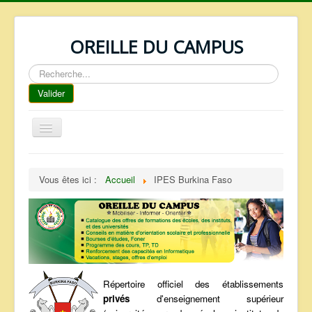
OREILLE DU CAMPUS
Rechercher
Valider
Basculer
la
navigation
ACCUEIL
Vous êtes ici :
Accueil
IPES Burkina Faso
REPERTOIRE
QUI SOMMES NOUS ?
NOS SERVICES
FAQ
CONTACTS
Répertoire officiel des établissements
privés
d'enseignement supérieur
TELECHARGEMENTS