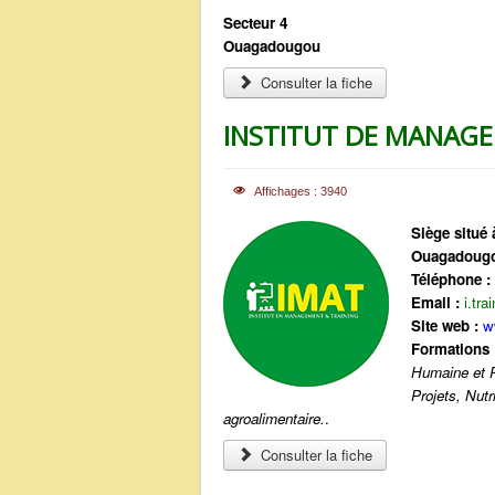
Secteur 4
Ouagadougou
Consulter la fiche
INSTITUT DE MANAGE
Affichages : 3940
Siège situé 
Ouagadougo
Téléphone :
Email :
i.tr
Site web :
w
Formations 
Humaine et P
Projets, Nut
agroalimentaire.
.
Consulter la fiche