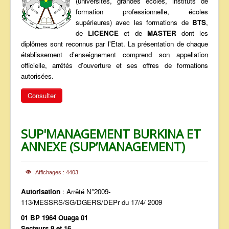
(universités, grandes écoles, instituts de
ANNONCES
formation professionnelle, écoles
supérieures) avec les formations de
BTS
,
de
LICENCE
et de
MASTER
dont les
diplômes sont reconnus par l'Etat. La présentation de chaque
établissement d'enseignement comprend son appellation
officielle, arrêtés d'ouverture et ses offres de formations
autorisées.
Consulter
SUP'MANAGEMENT BURKINA ET
ANNEXE (SUP’MANAGEMENT)
Affichages : 4403
Autorisation
: Arrêté N°2009-
113/MESSRS/SG/DGERS/DEPr du 17/4/ 2009
01 BP 1964 Ouaga 01
Secteurs 9 et 16