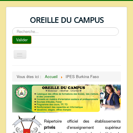
OREILLE DU CAMPUS
Rechercher
Valider
Basculer
la
navigation
ACCUEIL
Vous êtes ici :
Accueil
IPES Burkina Faso
REPERTOIRE
QUI SOMMES NOUS ?
NOS SERVICES
FAQ
CONTACTS
Répertoire officiel des établissements
privés
d'enseignement supérieur
TELECHARGEMENTS