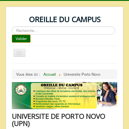
OREILLE DU CAMPUS
Rechercher
Valider
Basculer
la
navigation
ACCUEIL
Vous êtes ici :
Accueil
Universite Porto Novo
REPERTOIRE
QUI SOMMES NOUS ?
NOS SERVICES
FAQ
UNIVERSITE DE PORTO NOVO
CONTACTS
(UPN)
TELECHARGEMENTS