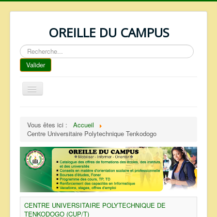
OREILLE DU CAMPUS
Rechercher
Valider
Basculer
la
navigation
ACCUEIL
Vous êtes ici :
Accueil
REPERTOIRE
Centre Universitaire Polytechnique Tenkodogo
QUI SOMMES NOUS ?
NOS SERVICES
FAQ
CONTACTS
CENTRE UNIVERSITAIRE POLYTECHNIQUE DE
TELECHARGEMENTS
TENKODOGO (CUP/T)