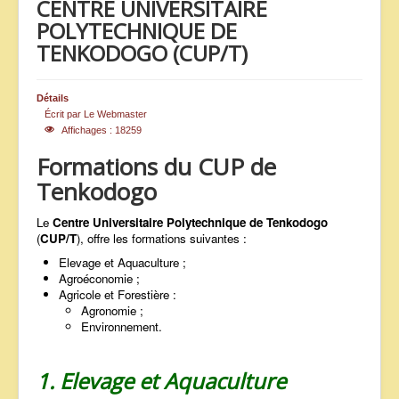
CENTRE UNIVERSITAIRE
ANNONCES
POLYTECHNIQUE DE
TENKODOGO (CUP/T)
Détails
Écrit par
Le Webmaster
Affichages : 18259
Formations du CUP de
Tenkodogo
Le
Centre Universitaire Polytechnique de Tenkodogo
(
CUP/T
), offre les formations suivantes :
Elevage et Aquaculture ;
Agroéconomie ;
Agricole et Forestière :
Agronomie ;
Environnement.
1. Elevage et Aquaculture