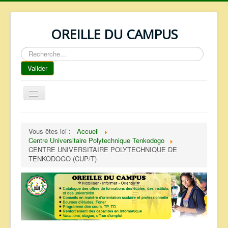
OREILLE DU CAMPUS
Rechercher
Valider
Basculer
la
navigation
ACCUEIL
Vous êtes ici :
Accueil
REPERTOIRE
Centre Universitaire Polytechnique Tenkodogo
CENTRE UNIVERSITAIRE POLYTECHNIQUE DE
QUI SOMMES NOUS ?
TENKODOGO (CUP/T)
NOS SERVICES
FAQ
CONTACTS
TELECHARGEMENTS