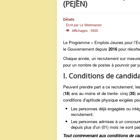
(PEJEN)
Détails
Écrit par
Le Webmaster
Affichages : 5565
Le Programme « Emplois-Jeunes pour l’Edu
le Gouvernement depuis
2016
pour résorbe
Chaque année, un recrutement sur mesures
pour un nombre de postes à pourvoir par p
I. Conditions de candid
Peuvent prendre part a ce recrutement, le
(
18
) ans au moins et de trente- cinq (
35
) a
conditions d'aptitude physique exigées pou
Les personnes déjà engagées ou intégr
recrutement.
Les personnes admises à un concours 
depuis plus d'un (01) mois ne sont pas
Tout contrevenant aux conditions de ca