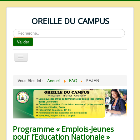
OREILLE DU CAMPUS
Rechercher
Valider
Basculer
la
navigation
ACCUEIL
Vous êtes ici :
Accueil
FAQ
PEJEN
REPERTOIRE
QUI SOMMES NOUS ?
NOS SERVICES
FAQ
CONTACTS
Programme « Emplois-Jeunes
pour l’Education Nationale »
TELECHARGEMENTS