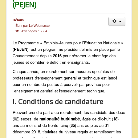
(PEJEN)
ANNONCES
Détails
Écrit par
Le Webmaster
Affichages : 5564
Le Programme « Emplois-Jeunes pour l’Education Nationale »
(
PEJEN
), est un programme présidentiel mis en place par le
Gouvernement depuis
2016
pour résorber le chomâge des
jeunes et combler le deficit en enseignants.
Chaque année, un recrutement sur mesures speciales de
professeurs d'enseignement general et technique est lancé,
pour un nombre de postes à pourvoir par province pour
l'enseignement général et l'enseignement technique.
I. Conditions de candidature
Peuvent prendre part a ce recrutement, les candidats des deux
(02) sexes, de
nationalité burkinabé
, âgés de dix-huit (
18
)
ans au moins et de trente- cinq (
35
) ans au plus au 31
décembre 2018, titulaires du niveau requis et remplissant les