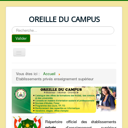
OREILLE DU CAMPUS
Rechercher
Valider
Basculer
la
navigation
ACCUEIL
Vous êtes ici :
Accueil
REPERTOIRE
Etablissements privés enseignement supérieur
QUI SOMMES NOUS ?
NOS SERVICES
FAQ
CONTACTS
Répertoire officiel des établissements
TELECHARGEMENTS
privés
d'enseignement supérieur