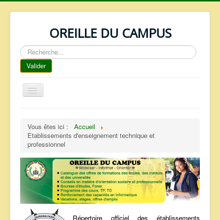
OREILLE DU CAMPUS
Rechercher
Valider
Basculer
la
navigation
ACCUEIL
Vous êtes ici :
Accueil
REPERTOIRE
Etablissements d'enseignement technique et
professionnel
QUI SOMMES NOUS ?
NOS SERVICES
FAQ
CONTACTS
TELECHARGEMENTS
Répertoire officiel des établissements