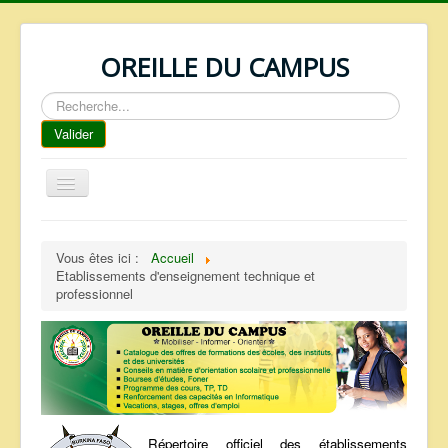
OREILLE DU CAMPUS
Rechercher
Valider
Basculer
la
navigation
ACCUEIL
Vous êtes ici :
Accueil
REPERTOIRE
Etablissements d'enseignement technique et
professionnel
QUI SOMMES NOUS ?
NOS SERVICES
FAQ
CONTACTS
TELECHARGEMENTS
Répertoire officiel des établissements