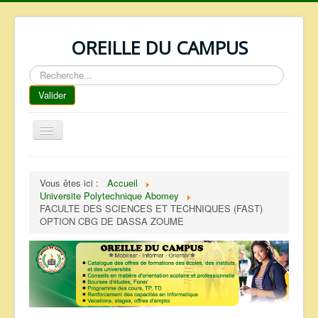
OREILLE DU CAMPUS
Rechercher
Valider
Basculer
la
navigation
ACCUEIL
Vous êtes ici :
Accueil
REPERTOIRE
Universite Polytechnique Abomey
FACULTE DES SCIENCES ET TECHNIQUES (FAST)
QUI SOMMES NOUS ?
OPTION CBG DE DASSA ZOUME
NOS SERVICES
FAQ
CONTACTS
TELECHARGEMENTS