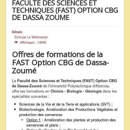
FACULTE DES SCIENCES ET
ANNONCES
TECHNIQUES (FAST) OPTION CBG
DE DASSA ZOUME
Détails
Écrit par
Le Webmaster
Affichages : 14846
Offres de formations de la
FAST Option CBG de Dassa-
Zoumé
La
Faculté des Sciences et Techniques (FAST) Option CBG
de Dassa-Zoumé
de l'Université Polytechnique d'Abomey,
offre les formations en
Chimie - Biologie - Géologie
dans les
spécialités suivantes :
Sciences de la Vie et de la Terre et applications (SVT) ;
Biotechnologie, Amélioration des Productions Végétales et
production des semences
Option 1
: Amélioration des plantes et production des
semences et plans ;