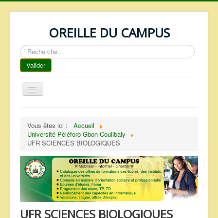
OREILLE DU CAMPUS
Rechercher
Valider
Basculer
la
navigation
ACCUEIL
Vous êtes ici :
Accueil
REPERTOIRE
Université Péléforo Gbon Coulibaly
UFR SCIENCES BIOLOGIQUES
QUI SOMMES NOUS ?
NOS SERVICES
FAQ
CONTACTS
UFR SCIENCES BIOLOGIQUES
TELECHARGEMENTS