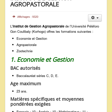
AGROPASTORALE
ANNONCES
Affichages : 9320
L'
Institut de Gestion Agropastorale
de l'Université Péléforo
Gon Coulibaly (Korhogo) offres les formations suivantes :
Economie et Gestion
Agropastorale
Zootechnie
1. Economie et Gestion
BAC autorisés
Baccalauréat séries C, D, E.
Age maximum
23 ans.
Matières spécifiques et moyennes
pondérées exigées
Français : 10 ; Anglais : 10 ; Mathématique : 11 ;