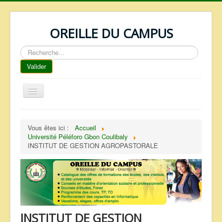
OREILLE DU CAMPUS
Rechercher
Valider
Basculer
la
navigation
ACCUEIL
Vous êtes ici :
Accueil
REPERTOIRE
Université Péléforo Gbon Coulibaly
INSTITUT DE GESTION AGROPASTORALE
QUI SOMMES NOUS ?
NOS SERVICES
FAQ
CONTACTS
INSTITUT DE GESTION
TELECHARGEMENTS