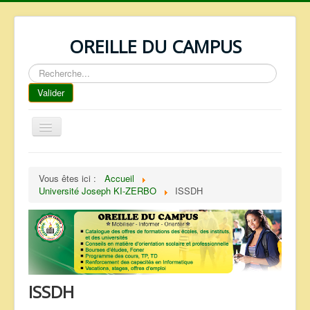
OREILLE DU CAMPUS
Rechercher
Valider
Basculer
la
navigation
ACCUEIL
Vous êtes ici :
Accueil
REPERTOIRE
Université Joseph KI-ZERBO
ISSDH
QUI SOMMES NOUS ?
NOS SERVICES
FAQ
CONTACTS
ISSDH
TELECHARGEMENTS