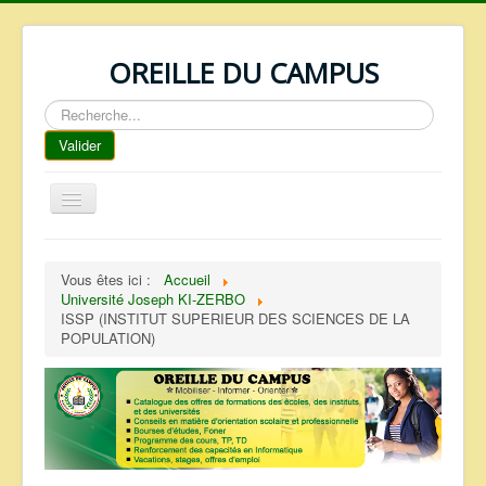
OREILLE DU CAMPUS
Rechercher
Valider
Basculer
la
navigation
ACCUEIL
Vous êtes ici :
Accueil
REPERTOIRE
Université Joseph KI-ZERBO
ISSP (INSTITUT SUPERIEUR DES SCIENCES DE LA
QUI SOMMES NOUS ?
POPULATION)
NOS SERVICES
FAQ
CONTACTS
TELECHARGEMENTS