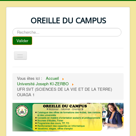
OREILLE DU CAMPUS
Rechercher
Valider
Basculer
la
navigation
ACCUEIL
Vous êtes ici :
Accueil
REPERTOIRE
Université Joseph KI-ZERBO
UFR SVT (SCIENCES DE LA VIE ET DE LA TERRE)
QUI SOMMES NOUS ?
OUAGA 1
NOS SERVICES
FAQ
CONTACTS
TELECHARGEMENTS