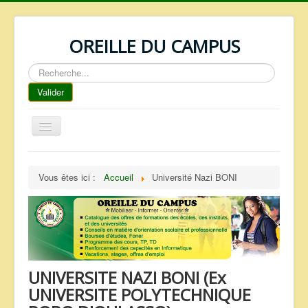
OREILLE DU CAMPUS
Rechercher
Valider
Basculer
la
navigation
ACCUEIL
Vous êtes ici :
Accueil
Université Nazi BONI
REPERTOIRE
QUI SOMMES NOUS ?
NOS SERVICES
FAQ
UNIVERSITE NAZI BONI (Ex
CONTACTS
UNIVERSITE POLYTECHNIQUE
TELECHARGEMENTS