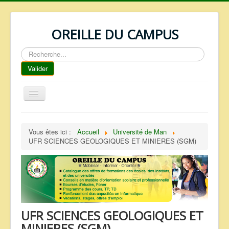
OREILLE DU CAMPUS
Rechercher
Valider
Basculer
la
navigation
ACCUEIL
Vous êtes ici :
Accueil
Université de Man
REPERTOIRE
UFR SCIENCES GEOLOGIQUES ET MINIERES (SGM)
QUI SOMMES NOUS ?
NOS SERVICES
FAQ
CONTACTS
UFR SCIENCES GEOLOGIQUES ET
TELECHARGEMENTS
MINIERES (SGM)