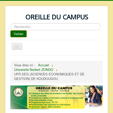
OREILLE DU CAMPUS
Rechercher
Valider
Basculer
la
navigation
ACCUEIL
Vous êtes ici :
Accueil
REPERTOIRE
Université Norbert ZONGO
UFR SEG (SCIENCES ECONOMIQUES ET DE
QUI SOMMES NOUS ?
GESTION) DE KOUDOUGOU
NOS SERVICES
FAQ
CONTACTS
TELECHARGEMENTS