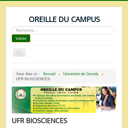
OREILLE DU CAMPUS
Rechercher
Valider
Basculer
la
navigation
ACCUEIL
Vous êtes ici :
Accueil
Université de Cocody
REPERTOIRE
UFR BIOSCIENCES
QUI SOMMES NOUS ?
NOS SERVICES
FAQ
CONTACTS
UFR BIOSCIENCES
TELECHARGEMENTS