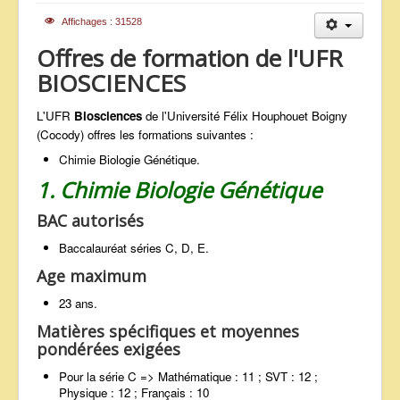
ANNONCES
Affichages : 31528
Offres de formation de l'UFR
BIOSCIENCES
L'UFR
Biosciences
de l'Université Félix Houphouet Boigny
(Cocody) offres les formations suivantes :
Chimie Biologie Génétique.
1. Chimie Biologie Génétique
BAC autorisés
Baccalauréat séries C, D, E.
Age maximum
23 ans.
Matières spécifiques et moyennes
pondérées exigées
Pour la série C => Mathématique : 11 ; SVT : 12 ;
Physique : 12 ; Français : 10